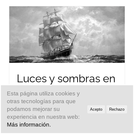
Luces y sombras en
el corazón de
Esta página utiliza cookies y
Joseph Conrad
otras tecnologías para que
podamos mejorar su
Acepto
Rechazo
Por
Markheb
experiencia en nuestra web:
Más información.