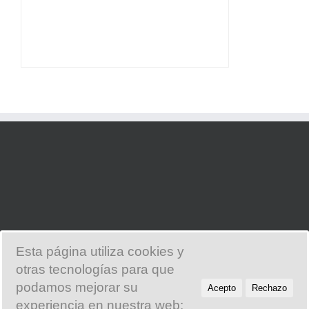
Esta página utiliza cookies y
otras tecnologías para que
© Copyright 2014 -
2026 Markheb |
El Alma del Mundo
| All Rights
podamos mejorar su
Acepto
Rechazo
Reserved
experiencia en nuestra web: