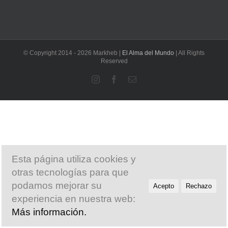
© Copyright 2014 -
2026 Markheb |
El Alma del Mundo
| All Rights
Reserved
Instagram
Facebook
Correo
electrónico
Esta página utiliza cookies y
otras tecnologías para que
podamos mejorar su
Acepto
Rechazo
experiencia en nuestra web:
Más información.