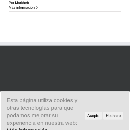
Por
Markheb
Más información
Esta página utiliza cookies y
otras tecnologías para que
© Copyright 2014 -
2026 Markheb |
El Alma del Mundo
| All Rights
podamos mejorar su
Acepto
Rechazo
Reserved
experiencia en nuestra web:
Instagram
Facebook
Correo